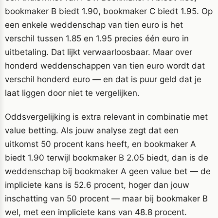
bookmaker B biedt 1.90, bookmaker C biedt 1.95. Op
een enkele weddenschap van tien euro is het
verschil tussen 1.85 en 1.95 precies één euro in
uitbetaling. Dat lijkt verwaarloosbaar. Maar over
honderd weddenschappen van tien euro wordt dat
verschil honderd euro — en dat is puur geld dat je
laat liggen door niet te vergelijken.
Oddsvergelijking is extra relevant in combinatie met
value betting. Als jouw analyse zegt dat een
uitkomst 50 procent kans heeft, en bookmaker A
biedt 1.90 terwijl bookmaker B 2.05 biedt, dan is de
weddenschap bij bookmaker A geen value bet — de
impliciete kans is 52.6 procent, hoger dan jouw
inschatting van 50 procent — maar bij bookmaker B
wel, met een impliciete kans van 48.8 procent.