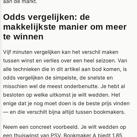
aan de markt.
Odds vergelijken: de
makkelijkste manier om meer
te winnen
Vijf minuten vergelijken kan het verschil maken
tussen winst en verlies over een heel seizoen. Van
alle technieken die in dit artikel aan bod komen, is
odds vergelijken de simpelste, de snelste en
misschien wel de meest onderbenutte. Je hebt al
besloten op welke uitkomst je wilt wedden. Het
enige dat je nog moet doen is de beste prijs vinden
— en die verschilt bijna altijd tussen bookmakers.
Neem een concreet voorbeeld. Je wilt wedden op
een thuiswinst van PSV. Bookmaker A biedt 1.85,