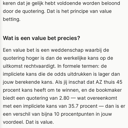
keren dat je gelijk hebt voldoende worden beloond
door de quotering. Dat is het principe van value
betting.
Wat is een value bet precies?
Een value bet is een weddenschap waarbij de
quotering hoger is dan de werkelijke kans op de
uitkomst rechtvaardigt. In formele termen: de
impliciete kans die de odds uitdrukken is lager dan
jouw berekende kans. Als jij inschat dat AZ thuis 45
procent kans heeft om te winnen, en de bookmaker
biedt een quotering van 2.80 — wat overeenkomt
met een impliciete kans van 35.7 procent — dan is er
een verschil van bijna 10 procentpunten in jouw
voordeel. Dat is value.