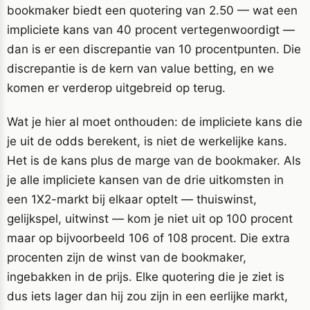
bookmaker biedt een quotering van 2.50 — wat een
impliciete kans van 40 procent vertegenwoordigt —
dan is er een discrepantie van 10 procentpunten. Die
discrepantie is de kern van value betting, en we
komen er verderop uitgebreid op terug.
Wat je hier al moet onthouden: de impliciete kans die
je uit de odds berekent, is niet de werkelijke kans.
Het is de kans plus de marge van de bookmaker. Als
je alle impliciete kansen van de drie uitkomsten in
een 1X2-markt bij elkaar optelt — thuiswinst,
gelijkspel, uitwinst — kom je niet uit op 100 procent
maar op bijvoorbeeld 106 of 108 procent. Die extra
procenten zijn de winst van de bookmaker,
ingebakken in de prijs. Elke quotering die je ziet is
dus iets lager dan hij zou zijn in een eerlijke markt,