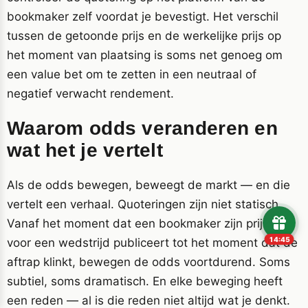
bookmaker zelf voordat je bevestigt. Het verschil
tussen de getoonde prijs en de werkelijke prijs op
het moment van plaatsing is soms net genoeg om
een value bet om te zetten in een neutraal of
negatief verwacht rendement.
Waarom odds veranderen en
wat het je vertelt
Als de odds bewegen, beweegt de markt — en die
vertelt een verhaal. Quoteringen zijn niet statisch.
Vanaf het moment dat een bookmaker zijn prijzen
14:44
voor een wedstrijd publiceert tot het moment dat de
aftrap klinkt, bewegen de odds voortdurend. Soms
subtiel, soms dramatisch. En elke beweging heeft
een reden — al is die reden niet altijd wat je denkt.