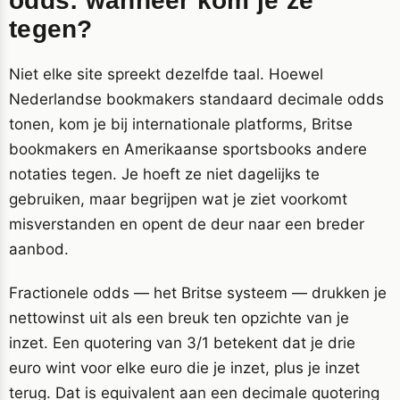
odds: wanneer kom je ze
tegen?
Niet elke site spreekt dezelfde taal. Hoewel
Nederlandse bookmakers standaard decimale odds
tonen, kom je bij internationale platforms, Britse
bookmakers en Amerikaanse sportsbooks andere
notaties tegen. Je hoeft ze niet dagelijks te
gebruiken, maar begrijpen wat je ziet voorkomt
misverstanden en opent de deur naar een breder
aanbod.
Fractionele odds — het Britse systeem — drukken je
nettowinst uit als een breuk ten opzichte van je
inzet. Een quotering van 3/1 betekent dat je drie
euro wint voor elke euro die je inzet, plus je inzet
terug. Dat is equivalent aan een decimale quotering