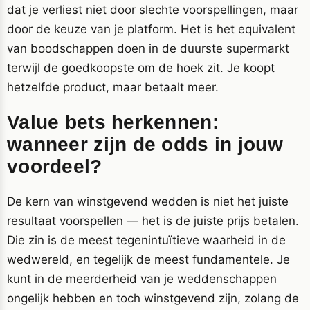
dat je verliest niet door slechte voorspellingen, maar
door de keuze van je platform. Het is het equivalent
van boodschappen doen in de duurste supermarkt
terwijl de goedkoopste om de hoek zit. Je koopt
hetzelfde product, maar betaalt meer.
Value bets herkennen:
wanneer zijn de odds in jouw
voordeel?
De kern van winstgevend wedden is niet het juiste
resultaat voorspellen — het is de juiste prijs betalen.
Die zin is de meest tegenintuïtieve waarheid in de
wedwereld, en tegelijk de meest fundamentele. Je
kunt in de meerderheid van je weddenschappen
ongelijk hebben en toch winstgevend zijn, zolang de