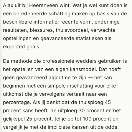
Ajax uit bij Heerenveen wint. Wat je wel kunt doen is
een beredeneerde schatting maken op basis van de
beschikbare informatie: recente vorm, onderlinge
resultaten, blessures, thuisvoordeel, verwachte
opstellingen en geavanceerde statistieken als
expected goals.
De methode die professionele wedders gebruiken is
het opstellen van een eigen kansmodel. Dat hoeft
geen geavanceerd algoritme te zijn — het kan
beginnen met een simpele inschatting voor elke
uitkomst die je vervolgens vertaalt naar een
percentage. Als jij denkt dat de thuisploeg 45
procent kans heeft, de uitploeg 30 procent en het
gelijkspel 25 procent, tel je op tot 100 procent en
vergelijk je met de impliciete kansen uit de odds.