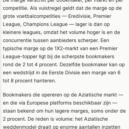
competitie. Als vuistregel geldt dat de marge op de
grote voetbalcompetities — Eredivisie, Premier
League, Champions League — lager is dan op
kleinere leagues, omdat het volume hoger is en de
concurrentie tussen aanbieders scherper. Een
typische marge op de 1X2-markt van een Premier
League-topper ligt bij de scherpste bookmakers
rond de 2 tot 4 procent. Dezelfde bookmaker kan op
een wedstrijd in de Eerste Divisie een marge van 6
tot 8 procent hanteren.
Bookmakers die opereren op de Aziatische markt —
en die via Europese platforms beschikbaar zijn —
staan bekend om hun lagere marges, soms onder de
2 procent. De reden is volume: het Aziatische
weddenmodel draait op enorme aantallen inzetten