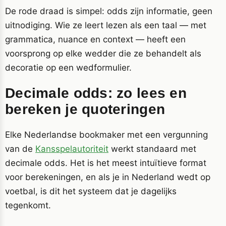
De rode draad is simpel: odds zijn informatie, geen
uitnodiging. Wie ze leert lezen als een taal — met
grammatica, nuance en context — heeft een
voorsprong op elke wedder die ze behandelt als
decoratie op een wedformulier.
Decimale odds: zo lees en
bereken je quoteringen
Elke Nederlandse bookmaker met een vergunning
van de
Kansspelautoriteit
werkt standaard met
decimale odds. Het is het meest intuïtieve format
voor berekeningen, en als je in Nederland wedt op
voetbal, is dit het systeem dat je dagelijks
tegenkomt.