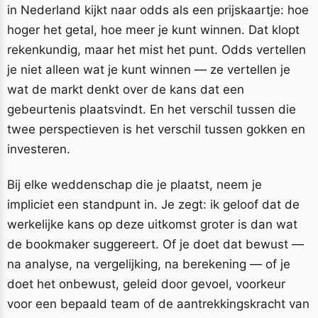
in Nederland kijkt naar odds als een prijskaartje: hoe
hoger het getal, hoe meer je kunt winnen. Dat klopt
rekenkundig, maar het mist het punt. Odds vertellen
je niet alleen wat je kunt winnen — ze vertellen je
wat de markt denkt over de kans dat een
gebeurtenis plaatsvindt. En het verschil tussen die
twee perspectieven is het verschil tussen gokken en
investeren.
Bij elke weddenschap die je plaatst, neem je
impliciet een standpunt in. Je zegt: ik geloof dat de
werkelijke kans op deze uitkomst groter is dan wat
de bookmaker suggereert. Of je doet dat bewust —
na analyse, na vergelijking, na berekening — of je
doet het onbewust, geleid door gevoel, voorkeur
voor een bepaald team of de aantrekkingskracht van