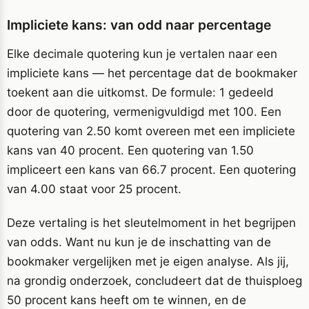
Impliciete kans: van odd naar percentage
Elke decimale quotering kun je vertalen naar een
impliciete kans — het percentage dat de bookmaker
toekent aan die uitkomst. De formule: 1 gedeeld
door de quotering, vermenigvuldigd met 100. Een
quotering van 2.50 komt overeen met een impliciete
kans van 40 procent. Een quotering van 1.50
impliceert een kans van 66.7 procent. Een quotering
van 4.00 staat voor 25 procent.
Deze vertaling is het sleutelmoment in het begrijpen
van odds. Want nu kun je de inschatting van de
bookmaker vergelijken met je eigen analyse. Als jij,
na grondig onderzoek, concludeert dat de thuisploeg
50 procent kans heeft om te winnen, en de