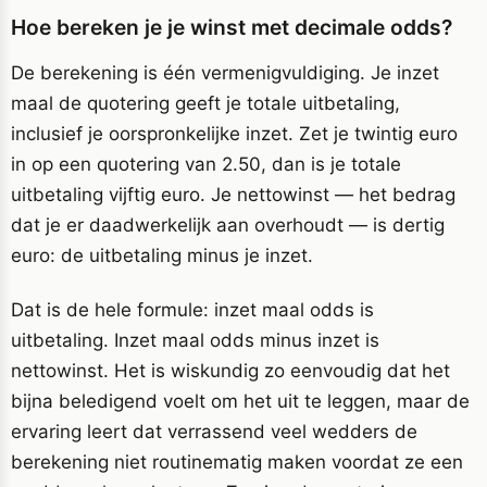
Hoe bereken je je winst met decimale odds?
De berekening is één vermenigvuldiging. Je inzet
maal de quotering geeft je totale uitbetaling,
inclusief je oorspronkelijke inzet. Zet je twintig euro
in op een quotering van 2.50, dan is je totale
uitbetaling vijftig euro. Je nettowinst — het bedrag
dat je er daadwerkelijk aan overhoudt — is dertig
euro: de uitbetaling minus je inzet.
Dat is de hele formule: inzet maal odds is
uitbetaling. Inzet maal odds minus inzet is
nettowinst. Het is wiskundig zo eenvoudig dat het
bijna beledigend voelt om het uit te leggen, maar de
ervaring leert dat verrassend veel wedders de
berekening niet routinematig maken voordat ze een