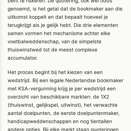
bent te riskeren. De quotering, ook wel odds
genoemd, is het getal dat de bookmaker aan die
uitkomst koppelt en dat bepaalt hoeveel je
terugkrijgt als je gelijk hebt. Die drie elementen
samen vormen het mechanisme achter elke
voetbalweddenschap, van de simpelste
thuiswinstwed tot de meest complexe
accumulator.
Het proces begint bij het kiezen van een
wedstrijd. Bij een legale Nederlandse bookmaker
met KSA-vergunning krijg je per wedstrijd een
overzicht van beschikbare markten: de 1X2
(thuiswinst, gelijkspel, uitwinst), het verwachte
aantal doelpunten, de eerste doelpuntenmaker,
handicapweddenschappen en nog tientallen
andere opties. Bij elke markt staan quoteringen