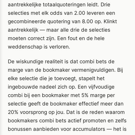
aantrekkelijke totaalquoteringen leidt. Drie
selecties met elk odds van 2.00 leveren een
gecombineerde quotering van 8.00 op. Klinkt
aantrekkelijk — maar alle drie de selecties
moeten correct zijn. Een fout en de hele
weddenschap is verloren.
De wiskundige realiteit is dat combi bets de
marge van de bookmaker vermenigvuldigen. Bij
elke selectie die je toevoegt, stapelt het
ingebouwde nadeel zich op. Een vijfvoudige
combi bij een bookmaker met 5% marge per
selectie geeft de bookmaker effectief meer dan
20% voorsprong op jou. Dat is de reden waarom
bookmakers combi bets actief promoten en zelfs
bonussen aanbieden voor accumulators — het is