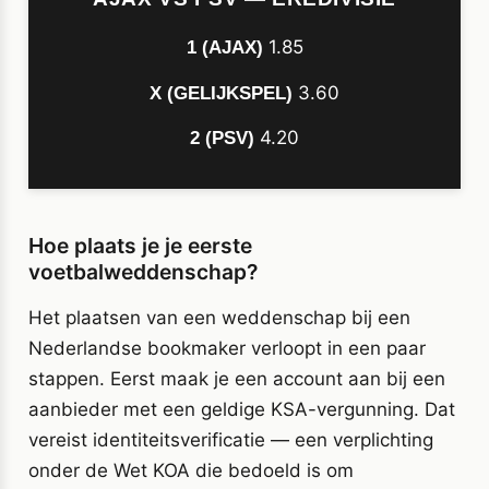
1.85
1 (AJAX)
3.60
X (GELIJKSPEL)
4.20
2 (PSV)
Hoe plaats je je eerste
voetbalweddenschap?
Het plaatsen van een weddenschap bij een
Nederlandse bookmaker verloopt in een paar
stappen. Eerst maak je een account aan bij een
aanbieder met een geldige KSA-vergunning. Dat
vereist identiteitsverificatie — een verplichting
onder de Wet KOA die bedoeld is om