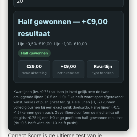
Half gewonnen — +€9,00
resultaat
Lijn -0,50: €19,00. Lijn -1,00: €10,00.
Half gewonnen
€29,00
+€9,00
Kwartlijn
totale uitbetaling
netto resultaat
type handicap
Kwartlijnen (bv. -0.75) splitsen je inzet gelijk over de twee
omliggende lijnen (-0.5 en -1.0). Elke helft wordt apart afgerekend:
winst, verlies of push (inzet terug). Hele lijnen (-1, -2) kunnen
volledig pushen bij een exact gelijk doelsaldo. Halve lijnen (-0.5,
-1.5) kennen geen push. Geverifieerd conform de mechanica uit
de gids: -0.75 bij een 1-0 zege geeft een half-gewonnen resultaat
(de -0.5-helft wint, de -1.0-helft pusht).
Correct Score is de ultieme test van je