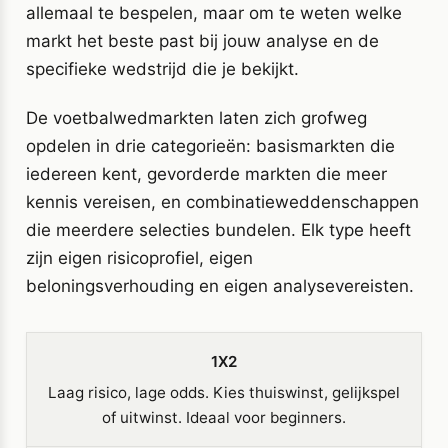
allemaal te bespelen, maar om te weten welke
markt het beste past bij jouw analyse en de
specifieke wedstrijd die je bekijkt.
De voetbalwedmarkten laten zich grofweg
opdelen in drie categorieën: basismarkten die
iedereen kent, gevorderde markten die meer
kennis vereisen, en combinatieweddenschappen
die meerdere selecties bundelen. Elk type heeft
zijn eigen risicoprofiel, eigen
beloningsverhouding en eigen analysevereisten.
1X2
Laag risico, lage odds. Kies thuiswinst, gelijkspel
of uitwinst. Ideaal voor beginners.