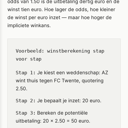
odds van 1.50 is de uitbetaling dertig euro en de
winst tien euro. Hoe lager de odds, hoe kleiner
de winst per euro inzet — maar hoe hoger de
impliciete winkans.
Voorbeeld: winstberekening stap
voor stap
Stap 1:
Je kiest een weddenschap: AZ
wint thuis tegen FC Twente, quotering
2.50.
Stap 2:
Je bepaalt je inzet: 20 euro.
Stap 3:
Bereken de potentiële
uitbetaling: 20 x 2.50 = 50 euro.