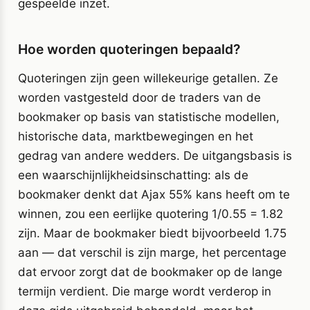
gespeelde inzet.
Hoe worden quoteringen bepaald?
Quoteringen zijn geen willekeurige getallen. Ze
worden vastgesteld door de traders van de
bookmaker op basis van statistische modellen,
historische data, marktbewegingen en het
gedrag van andere wedders. De uitgangsbasis is
een waarschijnlijkheidsinschatting: als de
bookmaker denkt dat Ajax 55% kans heeft om te
winnen, zou een eerlijke quotering 1/0.55 = 1.82
zijn. Maar de bookmaker biedt bijvoorbeeld 1.75
aan — dat verschil is zijn marge, het percentage
dat ervoor zorgt dat de bookmaker op de lange
termijn verdient. Die marge wordt verderop in