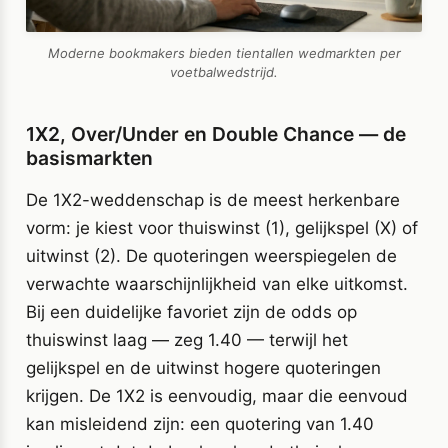
Moderne bookmakers bieden tientallen wedmarkten per
voetbalwedstrijd.
1X2, Over/Under en Double Chance — de
basismarkten
De 1X2-weddenschap is de meest herkenbare
vorm: je kiest voor thuiswinst (1), gelijkspel (X) of
uitwinst (2). De quoteringen weerspiegelen de
verwachte waarschijnlijkheid van elke uitkomst.
Bij een duidelijke favoriet zijn de odds op
thuiswinst laag — zeg 1.40 — terwijl het
gelijkspel en de uitwinst hogere quoteringen
krijgen. De 1X2 is eenvoudig, maar die eenvoud
kan misleidend zijn: een quotering van 1.40