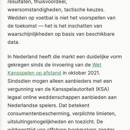
resultaten, thuisvoordeel,
weersomstandigheden, tactische keuzes.
Wedden op voetbal is niet het voorspellen van
de toekomst — het is het inschatten van
waarschijnlijkheden op basis van beschikbare
data.
In Nederland heeft die markt een duidelijke vorm
gekregen sinds de invoering van de
Wet
Kansspelen op afstand
in oktober 2021.
Sindsdien mogen alleen aanbieders met een
vergunning van de Kansspelautoriteit (KSA)
legaal online weddenschappen aanbieden aan
Nederlandse spelers. Dat betekent
consumentenbescherming, verplichte limieten,
uitsluitingsmogelijkheden en toezicht. De
wildwesttijd van offshore bookmakers zonder