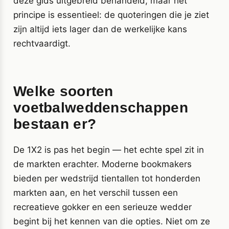
deze gids uitgebreid behandeld, maar het
principe is essentieel: de quoteringen die je ziet
zijn altijd iets lager dan de werkelijke kans
rechtvaardigt.
Welke soorten
voetbalweddenschappen
bestaan er?
De 1X2 is pas het begin — het echte spel zit in
de markten erachter. Moderne bookmakers
bieden per wedstrijd tientallen tot honderden
markten aan, en het verschil tussen een
recreatieve gokker en een serieuze wedder
begint bij het kennen van die opties. Niet om ze