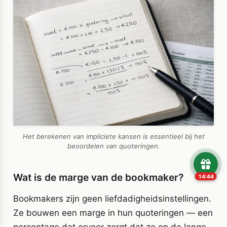
Het berekenen van impliciete kansen is essentieel bij het
beoordelen van quoteringen.
Wat is de marge van de bookmaker?
14:43
Bookmakers zijn geen liefdadigheidsinstellingen.
Ze bouwen een marge in hun quoteringen — een