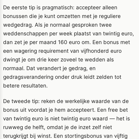
De eerste tip is pragmatisch: accepteer alleen
bonussen die je kunt omzetten met je reguliere
wedgedrag. Als je normaal gesproken twee
weddenschappen per week plaatst van twintig euro,
dan zet je per maand 160 euro om. Een bonus met
een wagering requirement van vijfhonderd euro
dwingt je om drie keer zoveel te wedden als
normaal. Dat verandert je gedrag, en
gedragsverandering onder druk leidt zelden tot
betere resultaten.
De tweede tip: reken de werkelijke waarde van de
bonus uit voordat je hem accepteert. Een free bet
van twintig euro is niet twintig euro waard — het is
ruwweg de helft, omdat je de inzet zelf niet
terugkrijgt bij winst. Een stortingsbonus van vijftig