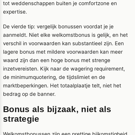
tot weddenschappen buiten je comfortzone en
expertise.
De vierde tip: vergelijk bonussen voordat je je
aanmeldt. Niet elke welkomstbonus is gelijk, en het
verschil in voorwaarden kan substantieel zijn. Een
lagere bonus met mildere voorwaarden kan meer
waard zijn dan een hoge bonus met strenge
inzetvereisten. Kijk naar de wagering requirement,
de minimumquotering, de tijdslimiet en de
marktbeperkingen. Het totaalplaatje telt, niet het
bedrag op de banner.
Bonus als bijzaak, niet als
strategie
Welkomstbonussen zijn een prettige bijkomstigheid