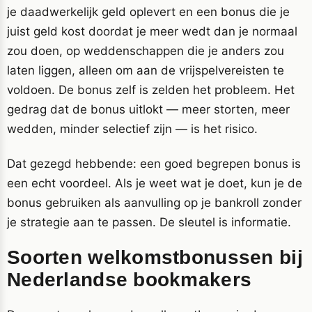
je daadwerkelijk geld oplevert en een bonus die je
juist geld kost doordat je meer wedt dan je normaal
zou doen, op weddenschappen die je anders zou
laten liggen, alleen om aan de vrijspelvereisten te
voldoen. De bonus zelf is zelden het probleem. Het
gedrag dat de bonus uitlokt — meer storten, meer
wedden, minder selectief zijn — is het risico.
Dat gezegd hebbende: een goed begrepen bonus is
een echt voordeel. Als je weet wat je doet, kun je de
bonus gebruiken als aanvulling op je bankroll zonder
je strategie aan te passen. De sleutel is informatie.
Soorten welkomstbonussen bij
Nederlandse bookmakers