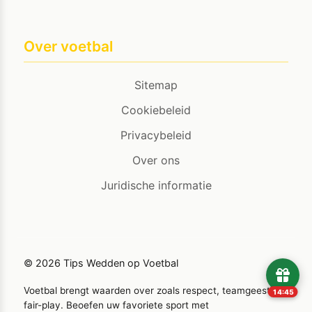
Over voetbal
Sitemap
Cookiebeleid
Privacybeleid
Over ons
Juridische informatie
© 2026 Tips Wedden op Voetbal
Voetbal brengt waarden over zoals respect, teamgeest en
14:45
fair-play. Beoefen uw favoriete sport met