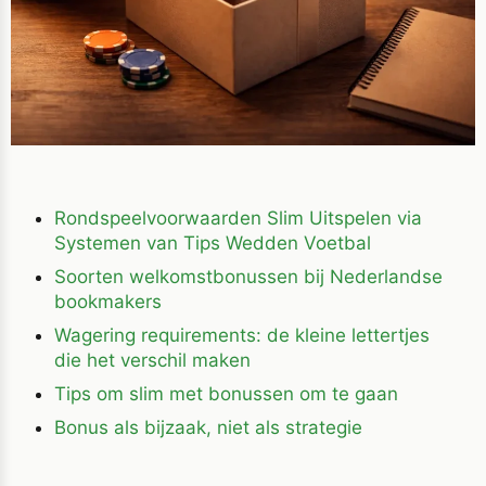
Rondspeelvoorwaarden Slim Uitspelen via
Systemen van Tips Wedden Voetbal
Soorten welkomstbonussen bij Nederlandse
bookmakers
Wagering requirements: de kleine lettertjes
die het verschil maken
Tips om slim met bonussen om te gaan
Bonus als bijzaak, niet als strategie