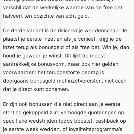
verschil dat de werkelijke waarde van de free bet
halveert ten opzichte van echt geld.
De derde variant is de risico-vrije weddenschap. Je
plaatst je eerste inzet en als je verliest, krijg je de
inzet terug als bonusgeld of als free bet. Win je, dan
houd je gewoon je winst. Dit lijkt de meest
aantrekkelijke bonusvorm, maar ook hier gelden
voorwaarden: het teruggestorte bedrag is
doorgaans bonusgeld met inzetvereisten, niet cash
dat je direct kunt opnemen.
Er zijn ook bonussen die niet direct aan je eerste
storting gekoppeld zijn: verhoogde quoteringen op
specifieke wedstrijden (odds boosts), cashback op
je eerste week wedden, of loyaliteitsprogramma’s