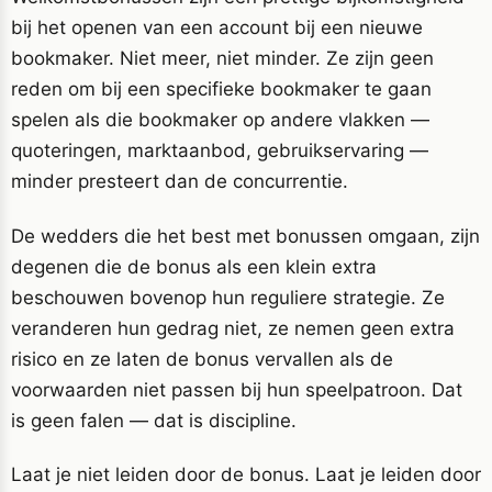
bij het openen van een account bij een nieuwe
bookmaker. Niet meer, niet minder. Ze zijn geen
reden om bij een specifieke bookmaker te gaan
spelen als die bookmaker op andere vlakken —
quoteringen, marktaanbod, gebruikservaring —
minder presteert dan de concurrentie.
De wedders die het best met bonussen omgaan, zijn
degenen die de bonus als een klein extra
beschouwen bovenop hun reguliere strategie. Ze
veranderen hun gedrag niet, ze nemen geen extra
risico en ze laten de bonus vervallen als de
voorwaarden niet passen bij hun speelpatroon. Dat
is geen falen — dat is discipline.
Laat je niet leiden door de bonus. Laat je leiden door