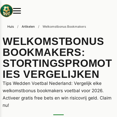
Huis
/
Artikelen
/
Welkomstbonus Bookmakers
WELKOMSTBONUS
BOOKMAKERS:
STORTINGSPROMOT
IES VERGELIJKEN
Tips Wedden Voetbal Nederland: Vergelijk elke
welkomstbonus bookmakers voetbal voor 2026.
Activeer gratis free bets en win risicovrij geld. Claim
nu!