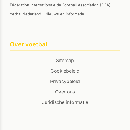
Fédération Internationale de Football Association (FIFA)
oetbal Nederland - Nieuws en informatie
Over voetbal
Sitemap
Cookiebeleid
Privacybeleid
Over ons
Juridische informatie