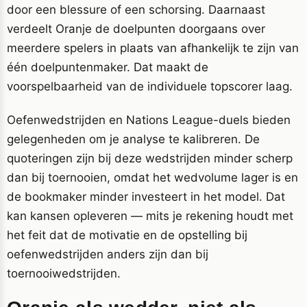
door een blessure of een schorsing. Daarnaast
verdeelt Oranje de doelpunten doorgaans over
meerdere spelers in plaats van afhankelijk te zijn van
één doelpuntenmaker. Dat maakt de
voorspelbaarheid van de individuele topscorer laag.
Oefenwedstrijden en Nations League-duels bieden
gelegenheden om je analyse te kalibreren. De
quoteringen zijn bij deze wedstrijden minder scherp
dan bij toernooien, omdat het wedvolume lager is en
de bookmaker minder investeert in het model. Dat
kan kansen opleveren — mits je rekening houdt met
het feit dat de motivatie en de opstelling bij
oefenwedstrijden anders zijn dan bij
toernooiwedstrijden.