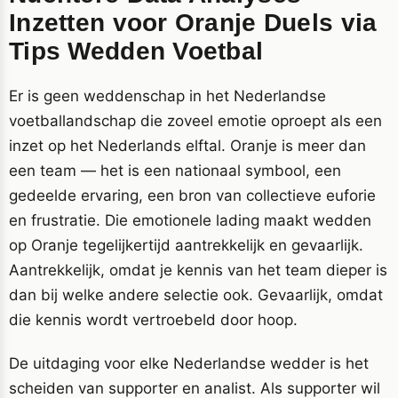
Inzetten voor Oranje Duels via
Tips Wedden Voetbal
Er is geen weddenschap in het Nederlandse
voetballandschap die zoveel emotie oproept als een
inzet op het Nederlands elftal. Oranje is meer dan
een team — het is een nationaal symbool, een
gedeelde ervaring, een bron van collectieve euforie
en frustratie. Die emotionele lading maakt wedden
op Oranje tegelijkertijd aantrekkelijk en gevaarlijk.
Aantrekkelijk, omdat je kennis van het team dieper is
dan bij welke andere selectie ook. Gevaarlijk, omdat
die kennis wordt vertroebeld door hoop.
De uitdaging voor elke Nederlandse wedder is het
scheiden van supporter en analist. Als supporter wil