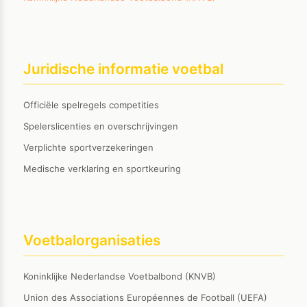
Juridische informatie voetbal
Officiële spelregels competities
Spelerslicenties en overschrijvingen
Verplichte sportverzekeringen
Medische verklaring en sportkeuring
Voetbalorganisaties
Koninklijke Nederlandse Voetbalbond (KNVB)
Union des Associations Européennes de Football (UEFA)