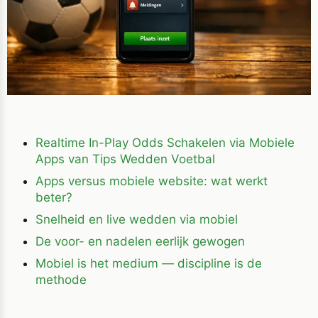
Realtime In-Play Odds Schakelen via Mobiele
Apps van Tips Wedden Voetbal
Apps versus mobiele website: wat werkt
beter?
Snelheid en live wedden via mobiel
De voor- en nadelen eerlijk gewogen
Mobiel is het medium — discipline is de
methode