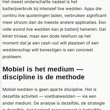
Het meest onderschatte nadeel is het
batterijverbruik bij intensief live wedden. Apps die
continu live quoteringen laden, verbruiken significant
meer stroom dan de meeste andere applicaties. Een
volle avond live wedden kan je batterij halveren. Dat
klinkt triviaal, maar een dode telefoon op het
moment dat je een cash-out wilt plaatsen of een
weddenschap wilt bevestigen is een concreet
probleem.
Mobiel is het medium —
discipline is de methode
Mobiel wedden is geen aparte discipline. Het is
dezelfde activiteit — voetbalwedden — via een
ander medium. De analyse is dezelfde, de strategie