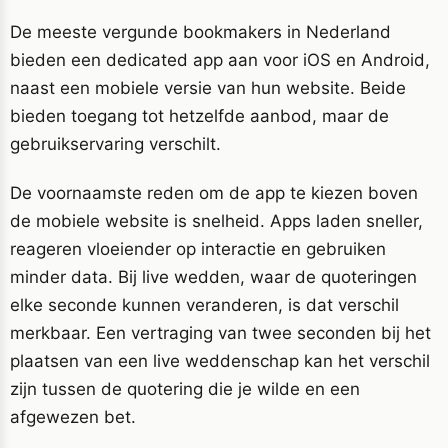
De meeste vergunde bookmakers in Nederland
bieden een dedicated app aan voor iOS en Android,
naast een mobiele versie van hun website. Beide
bieden toegang tot hetzelfde aanbod, maar de
gebruikservaring verschilt.
De voornaamste reden om de app te kiezen boven
de mobiele website is snelheid. Apps laden sneller,
reageren vloeiender op interactie en gebruiken
minder data. Bij live wedden, waar de quoteringen
elke seconde kunnen veranderen, is dat verschil
merkbaar. Een vertraging van twee seconden bij het
plaatsen van een live weddenschap kan het verschil
zijn tussen de quotering die je wilde en een
afgewezen bet.