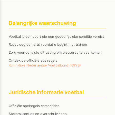
Belangrijke waarschuwing
Voetbal is een sport die een goede fysieke conditie vereist
Raadpleeg een arts voordat u begint met trainen
Zorg voor de juiste uitrusting om blessures te voorkomen
Ontdek de officiële spelregels
Koninklijke Nederlandse Voetbalbond (KNVB)
Juridische informatie voetbal
Officiële spelregels competities
Spelerslicenties en overschrijvingen