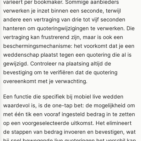
varieert per bookmaker. Sommige aanbieders
verwerken je inzet binnen een seconde, terwijl
andere een vertraging van drie tot vijf seconden
hanteren om quoteringwijzigingen te verwerken. Die
vertraging kan frustrerend zijn, maar is ook een
beschermingsmechanisme: het voorkomt dat je een
weddenschap plaatst tegen een quotering die al is
gewijzigd. Controleer na plaatsing altijd de
bevestiging om te verifiëren dat de quotering
overeenkomt met je verwachting.
Een functie die specifiek bij mobiel live wedden
waardevol is, is de one-tap bet: de mogelijkheid om
met één tik een vooraf ingesteld bedrag in te zetten
op een voorgeselecteerde uitkomst. Het elimineert
de stappen van bedrag invoeren en bevestigen, wat
bij snel bewegende live quoteringen het verschil kan