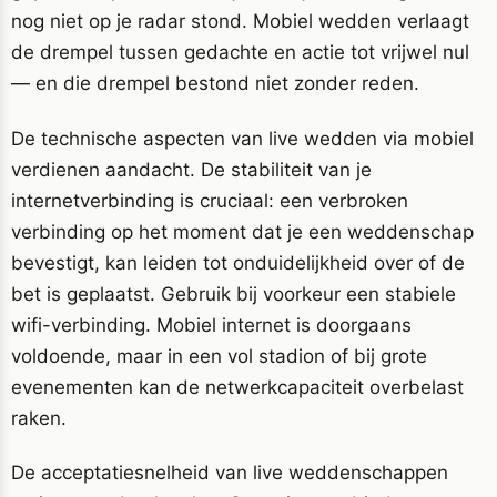
nog niet op je radar stond. Mobiel wedden verlaagt
de drempel tussen gedachte en actie tot vrijwel nul
— en die drempel bestond niet zonder reden.
De technische aspecten van live wedden via mobiel
verdienen aandacht. De stabiliteit van je
internetverbinding is cruciaal: een verbroken
verbinding op het moment dat je een weddenschap
bevestigt, kan leiden tot onduidelijkheid over of de
bet is geplaatst. Gebruik bij voorkeur een stabiele
wifi-verbinding. Mobiel internet is doorgaans
voldoende, maar in een vol stadion of bij grote
evenementen kan de netwerkcapaciteit overbelast
raken.
De acceptatiesnelheid van live weddenschappen