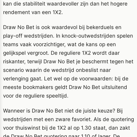
kan die stabiliteit waardevoller zijn dan het hogere
rendement van een 1X2.
Draw No Bet is ook waardevol bij bekerduels en
play-off wedstrijden. In knock-outwedstrijden spelen
teams vaak voorzichtiger, wat de kans op een
gelijkspel vergroot. De reguliere 1X2 wordt daar
riskanter, terwijl Draw No Bet je beschermt tegen het
scenario waarin de wedstrijd onbeslist naar
verlenging gaat. Let wel op de voorwaarden: bij de
meeste bookmakers geldt Draw No Bet uitsluitend
voor de reguliere speeltijd.
Wanneer is Draw No Bet niet de juiste keuze? Bij
wedstrijden met een zware favoriet. Als de quotering
voor thuiswinst bij de 1X2 al op 1.30 staat, dan zakt
de Draw No Bet quotering naar 1.10 of lager. De