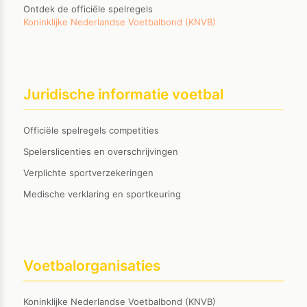
Ontdek de officiële spelregels
Koninklijke Nederlandse Voetbalbond (KNVB)
Juridische informatie voetbal
Officiële spelregels competities
Spelerslicenties en overschrijvingen
Verplichte sportverzekeringen
Medische verklaring en sportkeuring
Voetbalorganisaties
Koninklijke Nederlandse Voetbalbond (KNVB)