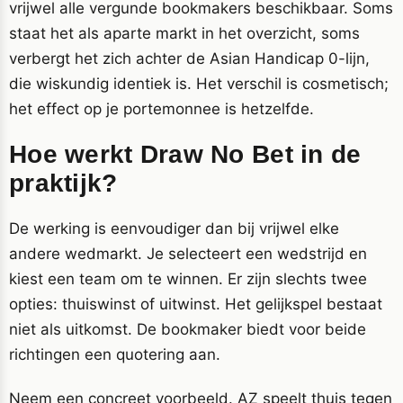
vrijwel alle vergunde bookmakers beschikbaar. Soms
staat het als aparte markt in het overzicht, soms
verbergt het zich achter de Asian Handicap 0-lijn,
die wiskundig identiek is. Het verschil is cosmetisch;
het effect op je portemonnee is hetzelfde.
Hoe werkt Draw No Bet in de
praktijk?
De werking is eenvoudiger dan bij vrijwel elke
andere wedmarkt. Je selecteert een wedstrijd en
kiest een team om te winnen. Er zijn slechts twee
opties: thuiswinst of uitwinst. Het gelijkspel bestaat
niet als uitkomst. De bookmaker biedt voor beide
richtingen een quotering aan.
Neem een concreet voorbeeld. AZ speelt thuis tegen