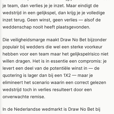
je team, dan verlies je je inzet. Maar eindigt de
wedstrijd in een gelijkspel, dan krijg je je volledige
inzet terug. Geen winst, geen verlies — alsof de
weddenschap nooit heeft plaatsgevonden.
Die veiligheidsmarge maakt Draw No Bet bijzonder
populair bij wedders die wel een sterke voorkeur
hebben voor een team maar het gelijkspelrisico niet
willen dragen. Het is in essentie een compromis: je
levert een deel van de potentiële winst in — de
quotering is lager dan bij een 1X2 — maar je
elimineert het scenario waarin een correct gelezen
wedstrijd toch in verlies resulteert door een
onverwachte remise.
In de Nederlandse wedmarkt is Draw No Bet bij