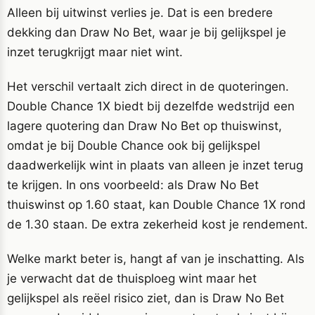
Alleen bij uitwinst verlies je. Dat is een bredere
dekking dan Draw No Bet, waar je bij gelijkspel je
inzet terugkrijgt maar niet wint.
Het verschil vertaalt zich direct in de quoteringen.
Double Chance 1X biedt bij dezelfde wedstrijd een
lagere quotering dan Draw No Bet op thuiswinst,
omdat je bij Double Chance ook bij gelijkspel
daadwerkelijk wint in plaats van alleen je inzet terug
te krijgen. In ons voorbeeld: als Draw No Bet
thuiswinst op 1.60 staat, kan Double Chance 1X rond
de 1.30 staan. De extra zekerheid kost je rendement.
Welke markt beter is, hangt af van je inschatting. Als
je verwacht dat de thuisploeg wint maar het
gelijkspel als reëel risico ziet, dan is Draw No Bet