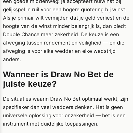
een goede middenweg: je accepteert nulwinst bij
gelijkspel in ruil voor een hogere quotering bij winst.
Als je primair wilt vermijden dat je geld verliest en de
hoogte van de winst minder belangrijk is, dan biedt
Double Chance meer zekerheid. De keuze is een
afweging tussen rendement en veiligheid — en die
afweging is voor elke wedder en elke wedstrijd
anders.
Wanneer is Draw No Bet de
juiste keuze?
De situaties waarin Draw No Bet optimaal werkt, zijn
specifieker dan veel wedders denken. Het is geen
universele oplossing voor onzekerheid — het is een
instrument met duidelijke toepassingen.