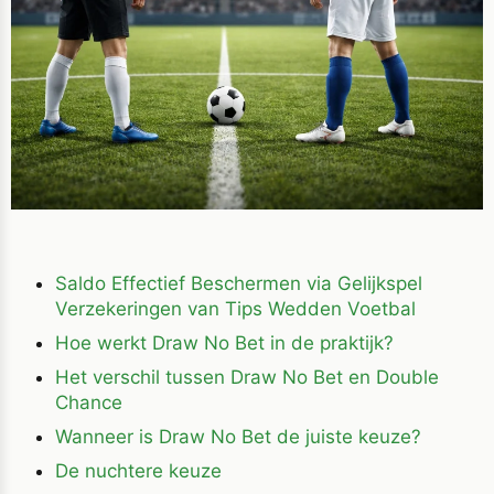
Saldo Effectief Beschermen via Gelijkspel
Verzekeringen van Tips Wedden Voetbal
Hoe werkt Draw No Bet in de praktijk?
Het verschil tussen Draw No Bet en Double
Chance
Wanneer is Draw No Bet de juiste keuze?
De nuchtere keuze