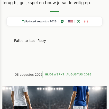
terug bij gelijkspel en bouw je saldo veilig op.
Updated augustus 2026
18+
Failed to load.
Retry
08 augustus 2026
BIJGEWERKT: AUGUSTUS 2026