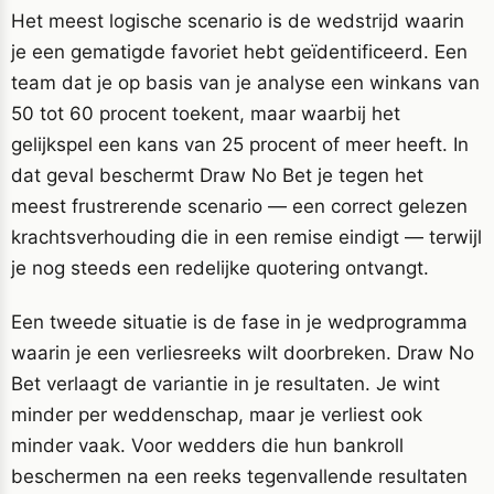
Het meest logische scenario is de wedstrijd waarin
je een gematigde favoriet hebt geïdentificeerd. Een
team dat je op basis van je analyse een winkans van
50 tot 60 procent toekent, maar waarbij het
gelijkspel een kans van 25 procent of meer heeft. In
dat geval beschermt Draw No Bet je tegen het
meest frustrerende scenario — een correct gelezen
krachtsverhouding die in een remise eindigt — terwijl
je nog steeds een redelijke quotering ontvangt.
Een tweede situatie is de fase in je wedprogramma
waarin je een verliesreeks wilt doorbreken. Draw No
Bet verlaagt de variantie in je resultaten. Je wint
minder per weddenschap, maar je verliest ook
minder vaak. Voor wedders die hun bankroll
beschermen na een reeks tegenvallende resultaten